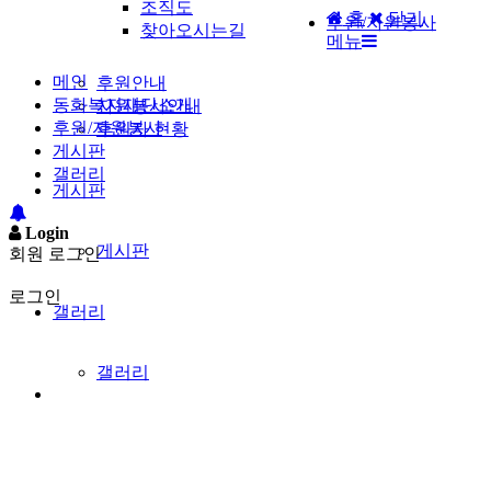
조직도
홈
닫기
후원/자원봉사
찾아오시는길
메뉴
메인
후원안내
동화복지재단소개
자원봉사안내
후원/자원봉사
후원자 현황
게시판
갤러리
게시판
Login
게시판
회원 로그인
로그인
갤러리
갤러리