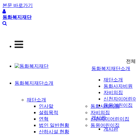
본문 바로가기
동화복지재단
전체
동화복지재단소개
재단소개
동화복지재단소개
동화사자비원
자비의집
신천자이어린
재단소개
동원어린이집
인사말
동화사자비원
설립목적
자비의집
게시판
연혁
신천자이어린이집
법인 일반현황
동원어린이집
게시판
산하시설 현황